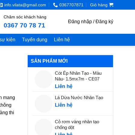
info.vilata@gmail.com
0367707871
Giỏ hàng
Chăm sóc khách hàng
Đăng nhập / Đăng ký
0367 70 78 71
 sự kiện
Tuyển dụng
Liên hệ
SẢN PHẨM MỚI
Cót Ép Nhân Tạo - Màu
Nâu- 1.5mx7m - CE07
Liên hệ
òn mang
Lá Dừa Nước Nhân Tạo
Liên hệ
 không
àng thi
Cỏ rơm vàng nhân tạo
chống dột
Liên hệ