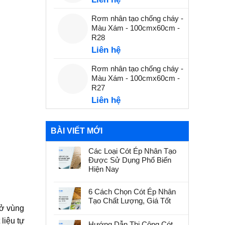
Rơm nhân tạo chống cháy -
Màu Xám - 100cmx60cm -
R28
Liên hệ
Rơm nhân tạo chống cháy -
Màu Xám - 100cmx60cm -
R27
Liên hệ
BÀI VIẾT MỚI
Các Loại Cót Ép Nhân Tạo
Được Sử Dụng Phổ Biến
Hiện Nay
6 Cách Chọn Cót Ép Nhân
Tạo Chất Lượng, Giá Tốt
 ở vùng
 liệu tự
Hướng Dẫn Thi Công Cót