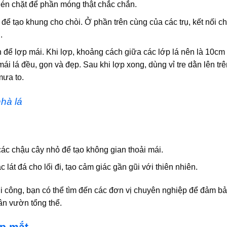
 nén chặt để phần móng thật chắc chắn.
để tạo khung cho chòi. Ở phần trên cùng của các trụ, kết nối c
.
 để lợp mái. Khi lợp, khoảng cách giữa các lớp lá nên là 10cm
i lá đều, gọn và đẹp. Sau khi lợp xong, dùng vỉ tre dằn lên tr
mưa to.
hà lá
 các chậu cây nhỏ để tạo không gian thoải mái.
lát đá cho lối đi, tạo cảm giác gần gũi với thiên nhiên.
hi công, bạn có thể tìm đến các đơn vị chuyên nghiệp để đảm b
ân vườn tổng thể.
ẹp mắt