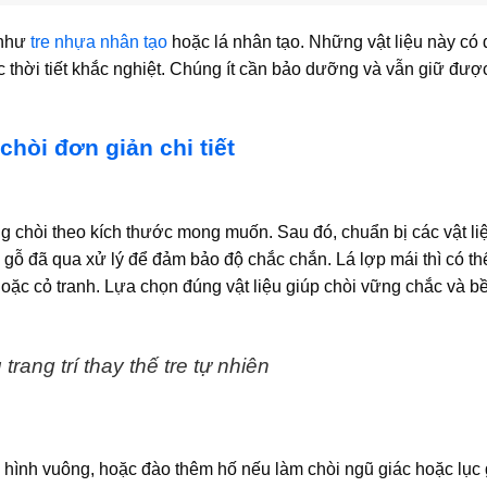
 như
tre nhựa nhân tạo
hoặc lá nhân tạo. Những vật liệu này có
c thời tiết khắc nghiệt. Chúng ít cần bảo dưỡng và vẫn giữ đượ
hòi đơn giản chi tiết
g chòi theo kích thước mong muốn. Sau đó, chuẩn bị các vật li
ặc gỗ đã qua xử lý để đảm bảo độ chắc chắn. Lá lợp mái thì có t
 hoặc cỏ tranh. Lựa chọn đúng vật liệu giúp chòi vững chắc và b
 trang trí thay thế tre tự nhiên
 hình vuông, hoặc đào thêm hố nếu làm chòi ngũ giác hoặc lục 