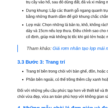
trụ cây vào hố, sau đó dùng đất, đá và xi măng
Dựng khung:
Lắp các thanh gỗ ngang quanh trụ 
bằng những thanh dầm để giữ khung chắc chắn
Lợp mái:
Chọn những lá bản to, khô, không rách
dày và 15cm nếu lợp thưa. Điều chỉnh sao cho má
cố định, giúp mái không bị tốc khi gió lớn hoặc 
Tham khảo:
Giá rơm nhân tạo lợp mái n
3.3 Bước 3: Trang trí
Trang trí bên trong chòi với bàn ghế, đôn, hoặc
Phần bên ngoài, có thể trồng thêm cây xanh hoặc 
Đối với những yêu cầu phức tạp hơn về thiết kế và t
chòi vừa đẹp, vừa an toàn phù hợp với không gian s
4. Những mẫu chòi lá đơn giản và đ