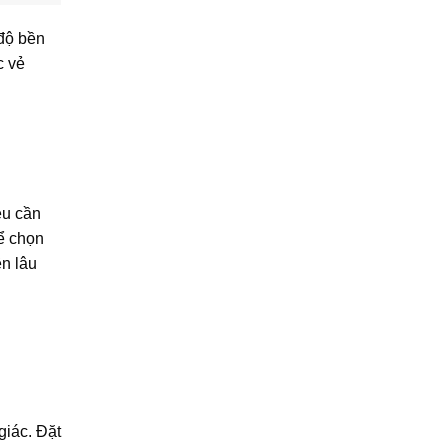
 độ bền
c vẻ
ệu cần
hể chọn
ền lâu
giác. Đặt