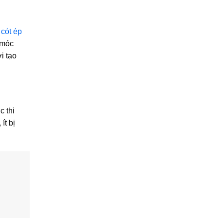
,
cót ép
 móc
i tạo
c thi
ít bị