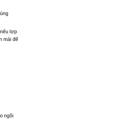
húng
 nếu lợp
ên mái để
ảo ngôi