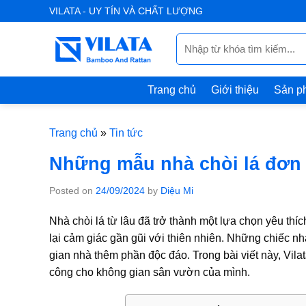
Skip
VILATA - UY TÍN VÀ CHẤT LƯỢNG
to
Tìm
content
kiếm:
Trang chủ
Giới thiệu
Sản p
Trang chủ
»
Tin tức
Những mẫu nhà chòi lá đơn
Posted on
24/09/2024
by
Diệu Mi
Nhà chòi lá
từ lâu đã trở thành một lựa chọn yêu thí
lại cảm giác gần gũi với thiên nhiên. Những chiếc 
gian nhà thêm phần độc đáo. Trong bài viết này,
Vila
công cho không gian sân vườn của mình.