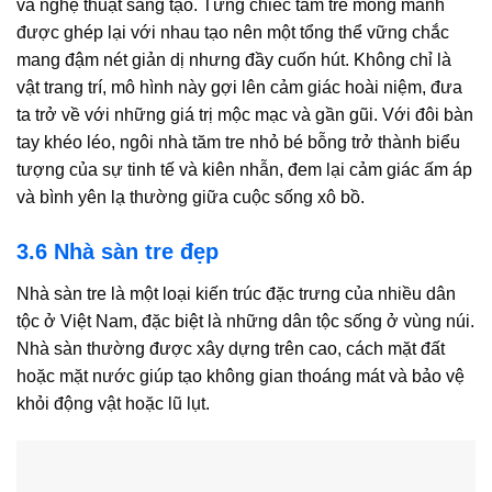
và nghệ thuật sáng tạo. Từng chiếc tăm tre mỏng manh
được ghép lại với nhau tạo nên một tổng thể vững chắc
mang đậm nét giản dị nhưng đầy cuốn hút. Không chỉ là
vật trang trí, mô hình này gợi lên cảm giác hoài niệm, đưa
ta trở về với những giá trị mộc mạc và gần gũi. Với đôi bàn
tay khéo léo, ngôi nhà tăm tre nhỏ bé bỗng trở thành biểu
tượng của sự tinh tế và kiên nhẫn, đem lại cảm giác ấm áp
và bình yên lạ thường giữa cuộc sống xô bồ.
3.6 Nhà sàn tre đẹp
Nhà sàn tre là một loại kiến trúc đặc trưng của nhiều dân
tộc ở Việt Nam, đặc biệt là những dân tộc sống ở vùng núi.
Nhà sàn thường được xây dựng trên cao, cách mặt đất
hoặc mặt nước giúp tạo không gian thoáng mát và bảo vệ
khỏi động vật hoặc lũ lụt.