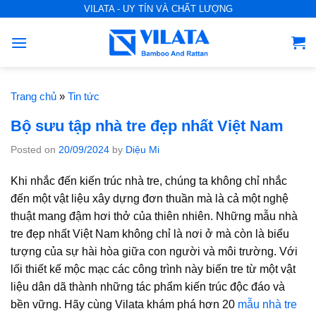
S
VILATA - UY TÍN VÀ CHẤT LƯỢNG
k
i
p
t
o
Trang chủ
»
Tin tức
c
Bộ sưu tập nhà tre đẹp nhất Việt Nam
o
n
Posted on
20/09/2024
by
Diệu Mi
t
Khi nhắc đến kiến trúc nhà tre, chúng ta không chỉ nhắc
e
đến một vật liệu xây dựng đơn thuần mà là cả một nghệ
n
thuật mang đậm hơi thở của thiên nhiên. Những mẫu nhà
t
tre đẹp nhất Việt Nam không chỉ là nơi ở mà còn là biểu
tượng của sự hài hòa giữa con người và môi trường. Với
lối thiết kế mộc mạc các công trình này biến tre từ một vật
liệu dân dã thành những tác phẩm kiến trúc độc đáo và
bền vững. Hãy cùng
Vilata
khám phá hơn 20
mẫu nhà tre