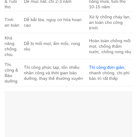
& Tuổi
Dễ mục nát, chỉ 2-3 năm
nắng mưa, tuổi thọ
thọ
10-15 năm
Xử lý chống cháy lan,
Tính
Dễ bắt lửa, nguy cơ hỏa hoạn
an toàn cho công
an toàn
cao
trình
Khả
Hoàn toàn chống mối
năng
Dễ bị mối mọt, ẩm mốc, rong
mọt, chống thấm
chống
rêu
nước, chống rong rêu
chịu
Thi
Thi công phức tạp, tốn nhiều
Thi công đơn giản
,
công &
nhân công và thời gian bảo
nhanh chóng, chi phí
Bảo
dưỡng, thay thế thường xuyên
bảo trì rất thấp
dưỡng