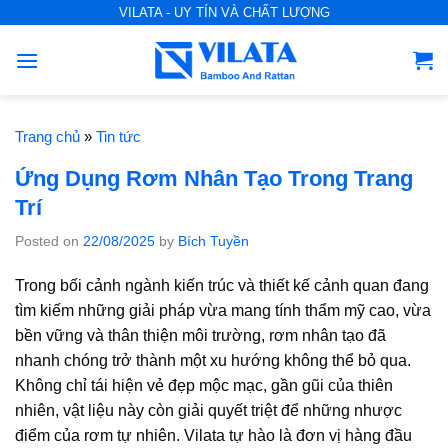
S
VILATA - UY TÍN VÀ CHẤT LƯỢNG
k
i
p
t
o
Trang chủ
»
Tin tức
c
Ứng Dụng Rơm Nhân Tạo Trong Trang
o
Trí
n
t
Posted on
22/08/2025
by
Bích Tuyền
e
Trong bối cảnh ngành kiến trúc và thiết kế cảnh quan đang
n
tìm kiếm những giải pháp vừa mang tính thẩm mỹ cao, vừa
t
bền vững và thân thiện môi trường, rơm nhân tạo đã
nhanh chóng trở thành một xu hướng không thể bỏ qua.
Không chỉ tái hiện vẻ đẹp mộc mạc, gần gũi của thiên
nhiên, vật liệu này còn giải quyết triệt để những nhược
điểm của rơm tự nhiên. Vilata tự hào là đơn vị hàng đầu