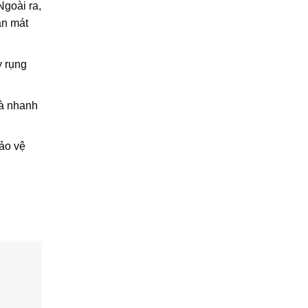
goài ra,
an mát
y rụng
và nhanh
ảo vệ