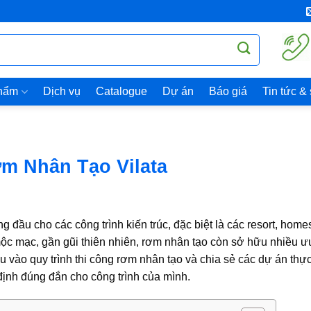
hẩm
Dịch vụ
Catalogue
Dự án
Báo giá
Tin tức &
m Nhân Tạo Vilata
đầu cho các công trình kiến trúc, đặc biệt là các resort, home
ộc mạc, gần gũi thiên nhiên, rơm nhân tạo còn sở hữu nhiều ư
sâu vào quy trình
thi công rơm nhân tạo
và chia sẻ các dự án thực 
 định đúng đắn cho công trình của mình.