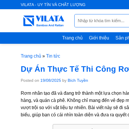
Skip
VILATA - UY TÍN VÀ CHẤT LƯỢNG
to
Tìm
content
kiếm:
Trang chủ
Giới thiệu
Sản p
Trang chủ
»
Tin tức
Dự Án Thực Tế Thi Công Rơ
Posted on
19/08/2025
by
Bích Tuyền
Rơm nhân tạo đã và đang trở thành một lựa chọn hàng 
hàng, và quán cà phê. Không chỉ mang đến vẻ đẹp m
vượt trội so với vật liệu tự nhiên. Bài viết này sẽ đi 
biểu, giúp bạn có cái nhìn toàn diện và đưa ra quyết