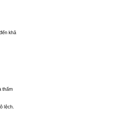
 đến khả
à thẩm
ô lệch.