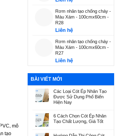
Rơm nhân tạo chống cháy -
Màu Xám - 100cmx60cm -
R28
Liên hệ
Rơm nhân tạo chống cháy -
Màu Xám - 100cmx60cm -
R27
Liên hệ
BÀI VIẾT MỚI
Các Loại Cót Ép Nhân Tạo
Được Sử Dụng Phổ Biến
Hiện Nay
6 Cách Chọn Cót Ép Nhân
Tạo Chất Lượng, Giá Tốt
c PVC, mô
ân tạo
Hướng Dẫn Thi Công Cót