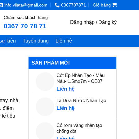
info.vilata@gmail.com
0367707871
Giỏ hàng
Chăm sóc khách hàng
Đăng nhập / Đăng ký
0367 70 78 71
 sự kiện
Tuyển dụng
Liên hệ
SẢN PHẨM MỚI
Cót Ép Nhân Tạo - Màu
Nâu- 1.5mx7m - CE07
Liên hệ
stay, nhà
Lá Dừa Nước Nhân Tạo
Liên hệ
u điểm
tế tiêu
Cỏ rơm vàng nhân tạo
chống dột
Liên hệ