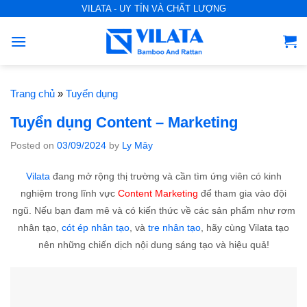
S
VILATA - UY TÍN VÀ CHẤT LƯỢNG
k
i
p
t
o
Trang chủ
»
Tuyển dụng
c
Tuyển dụng Content – Marketing
o
n
Posted on
03/09/2024
by
Ly Mây
t
Vilata
đang mở rộng thị trường và cần tìm ứng viên có kinh
e
nghiệm trong lĩnh vực
Content Marketing
để tham gia vào đội
n
ngũ. Nếu bạn đam mê và có kiến thức về các sản phẩm như rơm
t
nhân tạo,
cót ép nhân tạo
, và
tre nhân tạo
, hãy cùng Vilata tạo
nên những chiến dịch nội dung sáng tạo và hiệu quả!