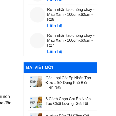
Rơm nhân tạo chống cháy -
Màu Xám - 100cmx60cm -
R28
Liên hệ
Rơm nhân tạo chống cháy -
Màu Xám - 100cmx60cm -
R27
Liên hệ
BÀI VIẾT MỚI
Các Loại Cót Ép Nhân Tạo
Được Sử Dụng Phổ Biến
Hiện Nay
úi non
6 Cách Chọn Cót Ép Nhân
óa độc
Tạo Chất Lượng, Giá Tốt
Hướng Dẫn Thi Công Cót