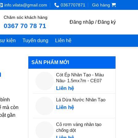
info.vilata@gmail.com
0367707871
Giỏ hàng
Chăm sóc khách hàng
Đăng nhập / Đăng ký
0367 70 78 71
 sự kiện
Tuyển dụng
Liên hệ
SẢN PHẨM MỚI
n
Cót Ép Nhân Tạo - Màu
Nâu- 1.5mx7m - CE07
Liên hệ
 bình
Lá Dừa Nước Nhân Tạo
Liên hệ
kế mà còn
bật gần
Cỏ rơm vàng nhân tạo
chống dột
Liên hệ