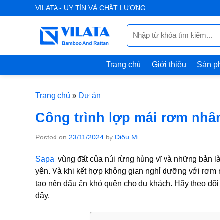
Skip
VILATA - UY TÍN VÀ CHẤT LƯỢNG
to
Tìm
content
kiếm:
Trang chủ
Giới thiệu
Sản p
Trang chủ
»
Dự án
Công trình lợp mái rơm nhân
Posted on
23/11/2024
by
Diệu Mi
Sapa
, vùng đất của núi rừng hùng vĩ và những bản l
yên. Và khi kết hợp không gian nghỉ dưỡng với
rơm 
tạo nên dấu ấn khó quên cho du khách. Hãy theo dõi
đây.