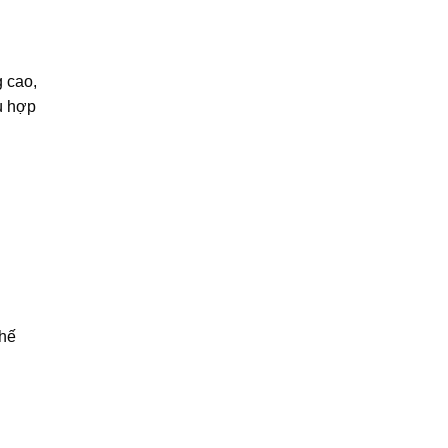
g cao,
ù hợp
thế