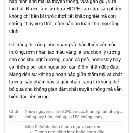
hảo hình ảnh mái lá truyền thống, vừa gần gũi, vừa
thu hút. Được làm từ nhựa HDPE cao cấp, sản phẩm
không chỉ bền bỉ trước thời tiết khắc nghiệt mà còn
chống cháy vượt trội, đảm bảo an toàn cho mọi công
trình.
Dễ dàng thi công, nhẹ nhàng và thân thiện với môi
trường, rơm nhân tạo màu vàng là lựa chọn lý tưởng
cho các khu nghỉ dưỡng, quán cà phê, homestay hay
cả những sự kiện ngoài trời cần điểm nhấn độc đáo.
Mang đến sự kết hợp hoàn hảo giữa thẩm mỹ và chất
lượng, sản phẩm này là giải pháp trang trí không thể
bỏ qua cho không gian đậm chất truyền thống mà vẫn
hiện đại, bền vững.
Chất
Nhựa nguyên sinh HDPE và các thành phần phụ gia
liệu
chống oxy hóa, chống tia UV, chống cháy…
Gồm 2 thành phần thanh nẹp và sợi rơm
Thanh nẹp bằng inox hoặc nhựa đặc