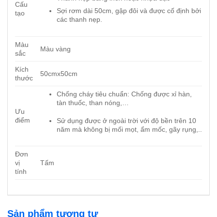
Cấu
Sợi rơm dài 50cm, gập đôi và được cố định bởi
tạo
các thanh nẹp.
Màu
Màu vàng
sắc
Kích
50cmx50cm
thước
Chống cháy tiêu chuẩn: Chống được xỉ hàn,
tàn thuốc, than nóng,…
Ưu
điểm
Sử dụng được ở ngoài trời với độ bền trên 10
năm mà không bị mối mọt, ẩm mốc, gãy rụng,..
Đơn
vị
Tấm
tính
Sản phẩm tương tự