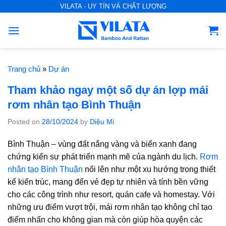
S
VILATA - UY TÍN VÀ CHẤT LƯỢNG
k
i
p
t
o
Trang chủ
»
Dự án
c
Tham khảo ngay một số dự án lợp mái
o
rơm nhân tạo Bình Thuận
n
t
Posted on
28/10/2024
by
Diệu Mi
e
Bình Thuận – vùng đất nắng vàng và biển xanh đang
n
chứng kiến sự phát triển mạnh mẽ của ngành du lịch.
Rơm
t
nhân tạo Bình Thuận
nổi lên như một xu hướng trong thiết
kế kiến trúc, mang đến vẻ đẹp tự nhiên và tính bền vững
cho các công trình như resort, quán cafe và homestay. Với
những ưu điểm vượt trội, mái rơm nhân tạo không chỉ tạo
điểm nhấn cho không gian mà còn giúp hòa quyện các