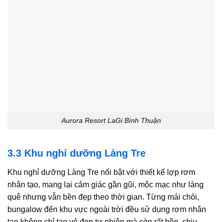
Aurora Resort LaGi Bình Thuận
3.3 Khu nghỉ dưỡng Làng Tre
Khu nghỉ dưỡng Làng Tre nổi bật với thiết kế lợp rơm
nhân tạo, mang lại cảm giác gần gũi, mộc mạc như làng
quê nhưng vẫn bền đẹp theo thời gian. Từng mái chòi,
bungalow đến khu vực ngoài trời đều sử dụng rơm nhân
tạo không chỉ tạo vẻ đẹp tự nhiên mà còn rất bền, chịu