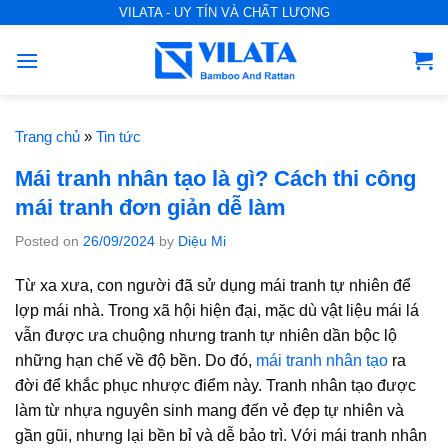
S
VILATA - UY TÍN VÀ CHẤT LƯỢNG
k
i
p
t
o
Trang chủ
»
Tin tức
c
Mái tranh nhân tạo là gì? Cách thi công
o
mái tranh đơn giản dễ làm
n
t
Posted on
26/09/2024
by
Diệu Mi
e
Từ xa xưa, con người đã sử dụng mái tranh tự nhiên để
n
lợp mái nhà. Trong xã hội hiện đại, mặc dù vật liệu mái lá
t
vẫn được ưa chuộng nhưng tranh tự nhiên dần bộc lộ
những hạn chế về độ bền. Do đó,
mái tranh nhân tạo
ra
đời để khắc phục nhược điểm này. Tranh nhân tạo được
làm từ nhựa nguyên sinh mang đến vẻ đẹp tự nhiên và
gần gũi, nhưng lại bền bỉ và dễ bảo trì. Với mái tranh nhân