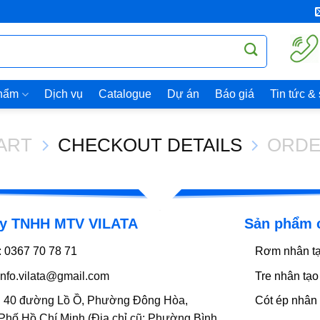
hẩm
Dịch vụ
Catalogue
Dự án
Báo giá
Tin tức &
ART
CHECKOUT DETAILS
ORDE
y TNHH MTV VILATA
Sản phẩm 
:
0367 70 78 71
Rơm nhân t
nfo.vilata@gmail.com
Tre nhân tạo
:
40 đường Lồ Ồ, Phường Đông Hòa,
Cót ép nhân 
Phố Hồ Chí Minh (Địa chỉ cũ: Phường Bình