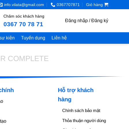
info.vilata@gmail.com
0367707871
Giỏ hàng
Chăm sóc khách hàng
Đăng nhập / Đăng ký
0367 70 78 71
 sự kiện
Tuyển dụng
Liên hệ
R COMPLETE
chính
Hỗ trợ khách
hàng
ạo
Chính sách bảo mật
Thỏa thuận người dùng
tạo