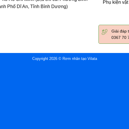
Phụ kiện vật
ành Phố Dĩ An, Tỉnh Bình Dương)
Giải đáp 
0367 70 
Copyright 2026 © Rơm nhân tạo Vilata