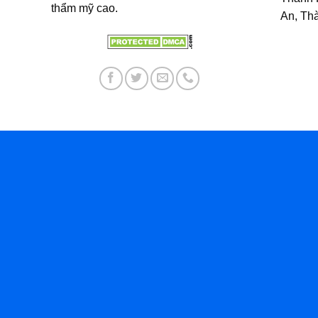
thẩm mỹ cao.
An, Th