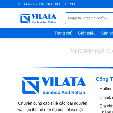
Skip
VILATA - UY TÍN VÀ CHẤT LƯỢNG
to
Tìm
content
kiếm:
Trang chủ
Giới thiệu
Sản p
SHOPPING C
Công T
Hotline
Email:
i
Chuyên cung cấp sỉ lẻ các loại nguyên
Địa chỉ
vật liệu thế hệ mới độ bền tốt và mặt
Thành 